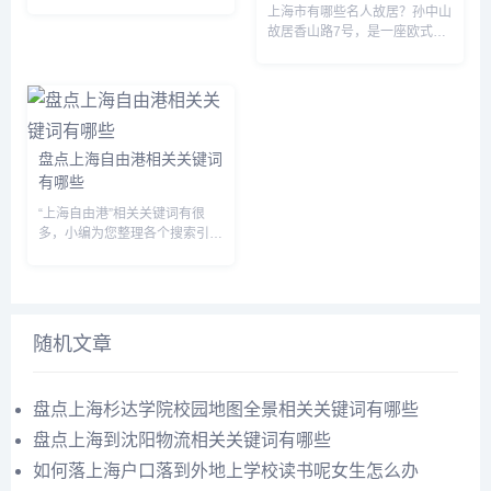
的相关关键词： 头条的相关关
上海市有哪些名人故居？孙中山
键词有：上海迷你仓库管理,上
故居香山路7号，是一座欧式两
海迷你仓库租赁,上海迷你仓库
层花园建筑宋庆龄故居淮海中路
地址,上海迷你仓库运营,上海迷
1843号船形德式建筑张闻天故
你仓库代收发货,上海迷你仓...
居闻居路50号为典型的浦东三
合院农舍毛泽东寓所安义路63
号是石库门建筑毛泽东故居威海
路...
盘点上海自由港相关关键词
有哪些
“上海自由港”相关关键词有很
多，小编为您整理各个搜索引擎
的相关关键词： 头条的相关关
键词有：上海自由港ktv,上海自
由港量贩式ktv,上海自由港ktv曲
阳店,上海自由港ktv黄浦店,上海
自由港ktv...
随机文章
盘点上海杉达学院校园地图全景相关关键词有哪些
盘点上海到沈阳物流相关关键词有哪些
如何落上海户口落到外地上学校读书呢女生怎么办